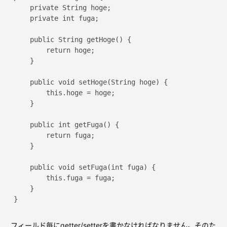
    private String hoge;

    private int fuga;

    public String getHoge() {

        return hoge;

    }

    public void setHoge(String hoge) {

        this.hoge = hoge;

    }

    public int getFuga() {

        return fuga;

    }

    public void setFuga(int fuga) {

        this.fuga = fuga;

    }

フィールド毎にgetter/setterを書かなければなりません。そのた