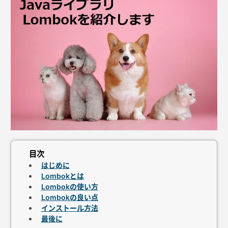
はじめに
Lombokとは
Lombokの使い方
Lombokの良い点
インストール方法
最後に