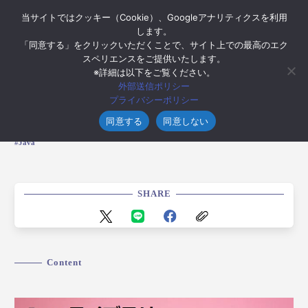
当サイトではクッキー（Cookie）、Googleアナリティクスを利用
します。
「同意する」をクリックいただくことで、サイト上での最高のエク
スペリエンスをご提供いたします。
※詳細は以下をご覧ください。
2023年8月29日
外部送信ポリシー
Javaの便利ライブラリ「lombok」
プライバシーポリシー
同意する
同意しない
Java
SHARE
Content