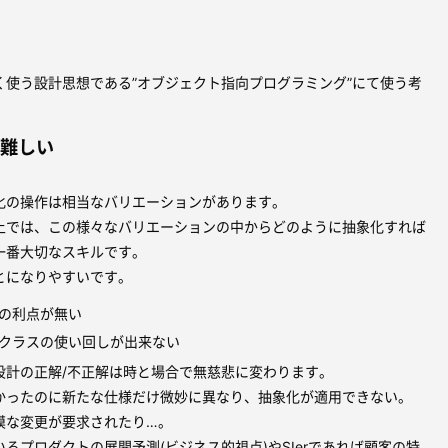
く使う設計思想である”オブジェクト指向プログラミング”にて使う考
は難しい
化の操作は相当なバリエーションがあります。
上では、この様々なバリエーションの中からどのように抽象化すれば
一番大切なスキルです。
とになりやすいです。
の利点が無い
クラスの使い回しが出来ない
設計の正解/不正解は時と場合で無慈悲に変わります。
かったのに新たな仕様だけ微妙に異なり、抽象化が適用できない。
模な変更が要求されたり…。
るプロダクトの展開予測(ビジネス的視点)やSIerであれば顧客の特