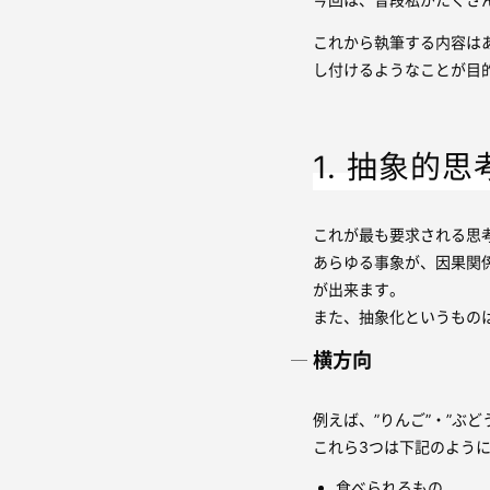
これから執筆する内容は
し付けるようなことが目
1. 抽象的
これが最も要求される思
あらゆる事象が、因果関係
が出来ます。
また、抽象化というもの
横方向
例えば、”りんご”・”ぶ
これら3つは下記のよう
食べられるもの