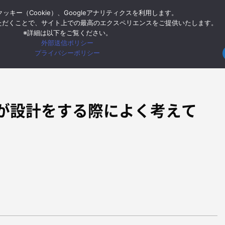
ッキー（Cookie）、Googleアナリティクスを利用します。
ー
Google Cloud
Google Workspace
モバイル
イン
ただくことで、サイト上での最高のエクスペリエンスをご提供いたします。
※詳細は以下をご覧ください。
外部送信ポリシー
HOME
モバイル
若手モバイルエ
プライバシーポリシー
が設計をする際によく考えて