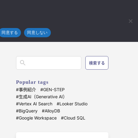
フラ
技術開発
ブログ
お問い合わせ
4koma
ンジニアが設計をする際によく考えてることを書いてみた！
同意する
同意しない
検索する
Popular tags
事例紹介
GEN-STEP
生成AI（Generative AI）
Vertex AI Search
Looker Studio
BigQuery
AlloyDB
Google Workspace
Cloud SQL