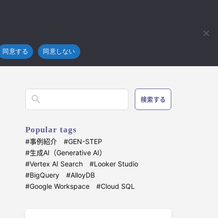
フラ
技術開発
ブログ
お問い合わせ
4koma
loud
Gemini Embedding 2 でマルチモーダル検索を試す
同意する
同意しない
検索する
Popular tags
事例紹介
GEN-STEP
生成AI（Generative AI）
Vertex AI Search
Looker Studio
BigQuery
AlloyDB
Google Workspace
Cloud SQL