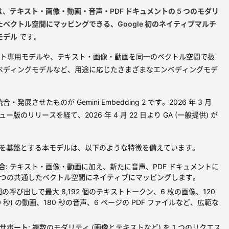
とは、
テキスト・画像・動画・音声・PDF ドキュメントの 5 つのモダリ
ベクトル空間にマッピングできる、Google 初のネイティブマルチ
モデル
です。
テキスト専用モデルや、テキスト・画像・動画を同一のベクトル空間で扱
ベディングモデルなど、用途に応じたさまざまなエンベディングモデ
展させたものが Gemini Embedding 2 です。2026 年 3 月
ー版のリリースを経て、2026 年 4 月 22 日より GA (一般提供) が
クチャを基盤とする本モデルは、以下のような特徴を備えています。
合:
テキスト・画像・動画に加え、新たに音声、PDF ドキュメントに
つの共通したベクトル空間にネイティブにマッピングします。
回の呼び出しで最大 8,192 個のテキストトークン、6 枚の画像、120
0 秒) の動画、180 秒の音声、6 ページの PDF ファイルなど、広範な
サポート:
複数のモダリティ (画像とテキストなど) を 1 つのリクエス