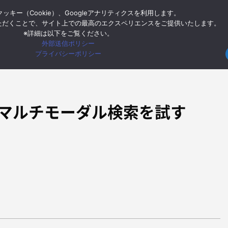
ッキー（Cookie）、Googleアナリティクスを利用します。
ー
Google Cloud
Google Workspace
モバイル
イン
ただくことで、サイト上での最高のエクスペリエンスをご提供いたします。
※詳細は以下をご覧ください。
外部送信ポリシー
HOME
Google C
プライバシーポリシー
g 2 でマルチモーダル検索を試す