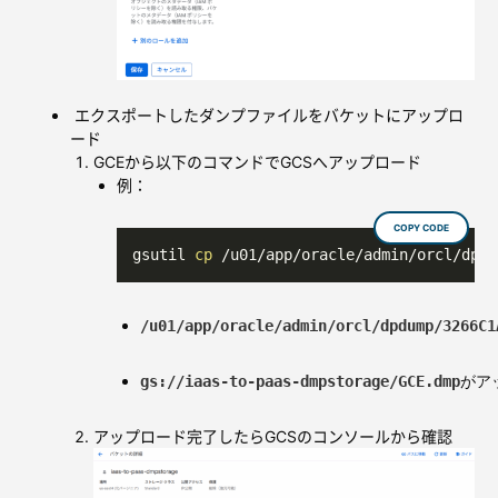
エクスポートしたダンプファイルをバケットにアップロ
ード
GCEから以下のコマンドでGCSへアップロード
例：
COPY CODE
gsutil 
cp
 /u01/app/oracle/admin/orcl/dpdu
/u01/app/oracle/admin/orcl/dpdump/3266C1
gs://iaas-to-paas-dmpstorage/GCE.dmp
がア
アップロード完了したらGCSのコンソールから確認