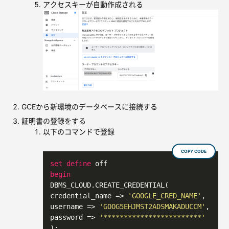
アクセスキーが自動作成される
GCEから新環境のデータベースに接続する
証明書の登録をする
以下のコマンドで登録
COPY CODE
set
define
begin
DBMS_CLOUD.CREATE_CREDENTIAL(

credential_name 
=
>
'GOOGLE_CRED_NAME'
,

username 
=
>
'GOOG5EHJMST2ADSMAKADUCCM'
,

password 
=
>
'************************'