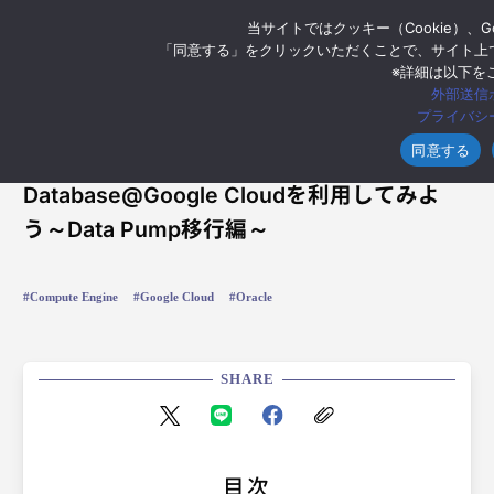
当サイトではクッキー（Cookie）、
「同意する」をクリックいただくことで、サイト上
※詳細は以下を
外部送信
プライバシ
2025年8月29日
同意する
【Google Cloud】第3回：Oracle
Database@Google Cloudを利用してみよ
う～Data Pump移行編～
Compute Engine
Google Cloud
Oracle
SHARE
目次