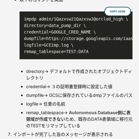
COPY CODE
impdp admin/1Qazxsw21Qazxsw2@orclad_high \

directory=data_pump_dir \

credential=GOOGLE_CRED_NAME \

dumpfile=https://storage.googleapis.com/iaas-to
logfile=GCEimp.log \

directory→ デフォルトで作成されたオブジェクトディ
レクトリ
credential→ ３の証明書登録時に設定した値
dumpfile→ GCSに保存されているdmpファイルのパス
logfile→ 任意の名前
remap_tablespace→
Autonomous Database側に表
領域が作成できない
ため、既存のDATA表領域に移行元
のTESTをリマップしている
インポートが完了した旨のメッセージが表示される