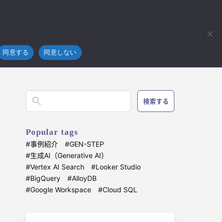
フラ
技術開発
ブログ
お問い合わせ
4koma
【Google Cloud】M2VM で Azure・AWS からのお引越し
同意する
同意しない
検索する
Popular tags
事例紹介
GEN-STEP
生成AI（Generative AI）
Vertex AI Search
Looker Studio
BigQuery
AlloyDB
Google Workspace
Cloud SQL