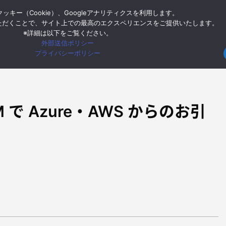
ッキー（Cookie）、Googleアナリティクスを利用します。
ー
Google Cloud
Google Workspace
モバイル
イン
ただくことで、サイト上での最高のエクスペリエンスをご提供いたします。
※詳細は以下をご覧ください。
外部送信ポリシー
HOME
Google Cloud
プライバシーポリシー
VM で Azure・AWS からのお引