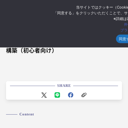
当サイトではクッキー（Cooki
「同意する」をクリックいただくことで、サ
※詳細は
外
プラ
2023年5月17日
同意
【Google Cloud】Flutter + Firebase環境
構築（初心者向け）
SHARE
Content