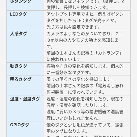
ボタンタグ
何の変哲もないボタンです。1度押し、2
度押し、長押しを検知できます。
LEDタグ
アウトプット専用ですね。例えばボタン
タグを押したらLEDタグが光るとか。
光り方は色々設定できます。
人感タグ
カメラのようなものがついており、２～
３m以内の人やモノの動きを感知しま
す。
前回の山本さんの記事の「カトランプ」
に使われています。
動きタグ
振動や向きの変化を感知します。個人的
に一番好きなタグです。
明るさタグ
周りの明るさの変化を感知します。
前回の山本さんの記事の「電気消し忘れ
監視装置」に使われています。
温度・湿度タグ
温度・湿度の変化を検知したり、現在の
温度・湿度を確認したりします。
湿度に弱いカメラ等の精密機器の湿度管
理にいいかもしれませんね。
GPIOタグ
他のタグと少し毛色が違っていて、拡張
用のタグになります。