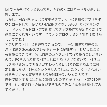
IoTで何かを作ろうと思っても、普通の人にはハードルが高いと
思います。
しかし、MESHを使えばスマホやタブレットに専用のアプリをダ
ウンロードして、使いたいMESHタグをbluetoothでペアリング
し、ドラッグ＆ドロップで配置してタップ操作で設定するだけで
簡単につくれちゃいます。全てノンプログラミングです！素晴ら
しいですね！
アプリ内でIFTTTとも連携できるので、「一定間隔で現在の気
温・湿度をGoogleスプレッドシートに記録する」といったこと
も簡単にできます。私は自席のカギをかけ忘れて帰ることが多い
ので、PCを入れる用の引き出しに明るさタグを置いて、引き出
しを開け閉めして明るさが変わったらLINEで通知するように設
定しましたが、5分とかかりませんでした。こういう小さな思い
付きをサクッと実現できるのがMESHのいいところです。
自分で購入するにはかなり高価なものですが（1セット37,980円
です…）、値段以上の体験ができるのでみなさんも是非試してみ
てください！