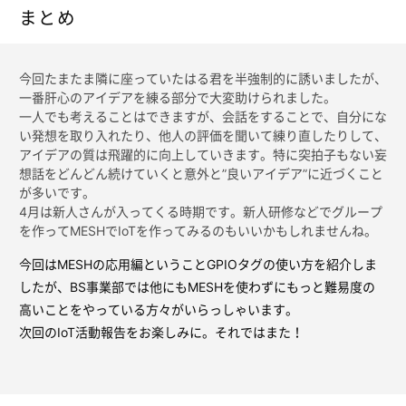
まとめ
今回たまたま隣に座っていたはる君を半強制的に誘いましたが、
一番肝心のアイデアを練る部分で大変助けられました。
一人でも考えることはできますが、会話をすることで、自分にな
い発想を取り入れたり、他人の評価を聞いて練り直したりして、
アイデアの質は飛躍的に向上していきます。特に突拍子もない妄
想話をどんどん続けていくと意外と”良いアイデア”に近づくこと
が多いです。
4月は新人さんが入ってくる時期です。新人研修などでグループ
を作ってMESHでIoTを作ってみるのもいいかもしれませんね。
今回はMESHの応用編ということGPIOタグの使い方を紹介しま
したが、BS事業部では他にもMESHを使わずにもっと難易度の
高いことをやっている方々がいらっしゃいます。
次回のIoT活動報告をお楽しみに。それではまた！