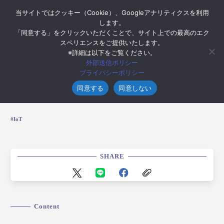
当サイトではクッキー（Cookie）、Googleアナリティクスを利用
します。
「同意する」をクリックいただくことで、サイト上での最高のエク
スペリエンスをご提供いたします。
※詳細は以下をご覧ください。
2018年4月13日
外部送信ポリシー
【IoT】MESH使ってIoTやってみまっし！
プライバシーポリシー
～その２～
同意する
同意しない
IoT
SHARE
Content