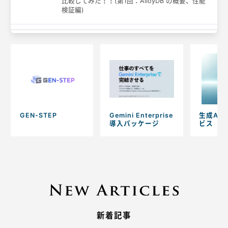
比較してみた！！(第1回：AlloyDB の概要、性能
検証編)
GEN-STEP
Gemini Enterprise
生成AI
導入パッケージ
ビス
新着記事