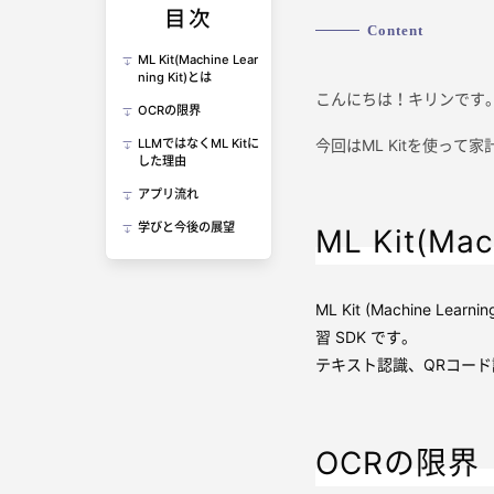
目次
Content
ML Kit(Machine Lear
ning Kit)とは
こんにちは！キリンです
OCRの限界
今回は
ML Kit
を使って
家
LLMではなくML Kitに
した理由
アプリ流れ
学びと今後の展望
ML Kit(Mac
ML Kit (Machine 
習 SDK です。
テキスト認識、QRコー
OCRの限界