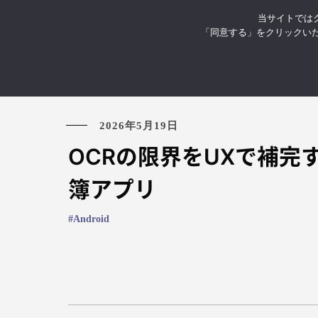
当サイトではク
お知らせ
イベント・セミナ
「同意する」をクリックい
2026年5月19日
OCRの限界をUXで補完す
簿アプリ
Android