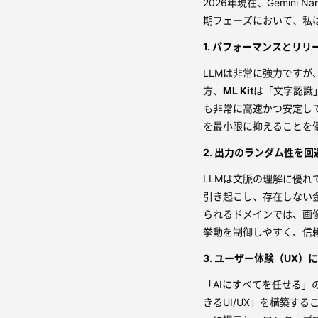
2026年現在、Gemini N
期フェーズにおいて、私
1. パフォーマンスとリ
LLMは非常に強力ですが
方、
ML Kit
は「文字認識
も非常に高速かつ安定し
を最小限に抑えることを
2. 出力のランダム性を
LLMは文脈の理解に優
引き起こし、存在しない
られるドメインでは、画
挙動を制御しやすく、信
3. ユーザー体験（UX
「AIにすべてを任せる」
きるUI/UX」を構築する