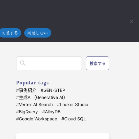
フラ
技術開発
ブログ
お問い合わせ
4koma
CRの限界をUXで補完する：ML Kitで構築する家計簿アプリ
同意する
同意しない
検索する
Popular tags
事例紹介
GEN-STEP
生成AI（Generative AI）
Vertex AI Search
Looker Studio
BigQuery
AlloyDB
Google Workspace
Cloud SQL