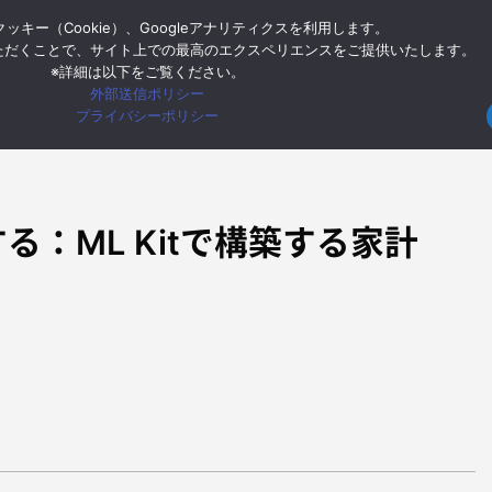
ッキー（Cookie）、Googleアナリティクスを利用します。
ー
Google Cloud
Google Workspace
モバイル
イン
ただくことで、サイト上での最高のエクスペリエンスをご提供いたします。
※詳細は以下をご覧ください。
外部送信ポリシー
HOME
モバイル
O
プライバシーポリシー
る：ML Kitで構築する家計