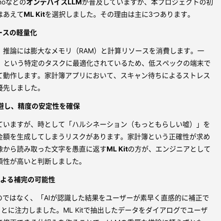
anoなどの
オンデバイスLLM
が普及していますが、本プロジェクトの初
はあえて
ML Kit
を選択しました。その理由は主に3つあります。
リースの軽量化
、推論には膨大なメモリ（RAM）と計算リソースを消費します。一
」という特定のタスクに最適化されているため、低スペックの端末で
て動作します。家計簿アプリにおいて、スキャン待ちによるストレス
優先しました。
回避し、精度の安定性を確保
れていますが、時として「ハルシネーション（もっともらしい嘘）」を
金額を生成してしまうリスクがあります。家計簿という正確性が求め
像から読み取った文字を愚直に返す
ML Kit
の方が、エンジニアとして
頼性が高いと判断しました。
）による補完の可能性
のではなく、「AIが認識した結果をユーザーが素早く直感的に補正で
ことに注力しました。ML Kitで抽出したデータを
ダイアログ
でユーザ