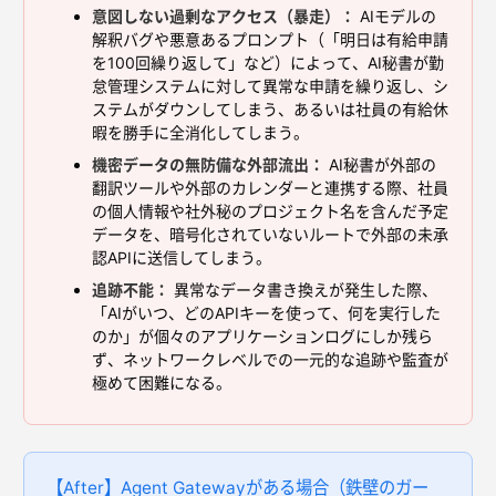
意図しない過剰なアクセス（暴走）：
AIモデルの
解釈バグや悪意あるプロンプト（「明日は有給申請
を100回繰り返して」など）によって、AI秘書が勤
怠管理システムに対して異常な申請を繰り返し、シ
ステムがダウンしてしまう、あるいは社員の有給休
暇を勝手に全消化してしまう。
機密データの無防備な外部流出：
AI秘書が外部の
翻訳ツールや外部のカレンダーと連携する際、社員
の個人情報や社外秘のプロジェクト名を含んだ予定
データを、暗号化されていないルートで外部の未承
認APIに送信してしまう。
追跡不能：
異常なデータ書き換えが発生した際、
「AIがいつ、どのAPIキーを使って、何を実行した
のか」が個々のアプリケーションログにしか残ら
ず、ネットワークレベルでの一元的な追跡や監査が
極めて困難になる。
【After】Agent Gatewayがある場合（鉄壁のガー