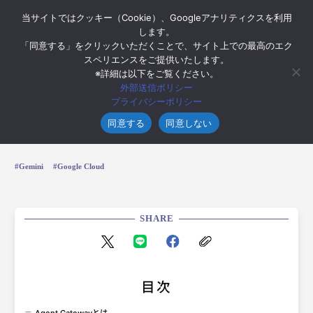
当サイトではクッキー（Cookie）、Googleアナリティクスを利用
します。
「同意する」をクリックいただくことで、サイト上での最高のエク
スペリエンスをご提供いたします。
※詳細は以下をご覧ください。
2026年6月24日
外部送信ポリシー
Google Cloud Agent Gateway で実現する
プライバシーポリシー
AIエージェントの安全な運用
同意する
同意しない
Gemini
Google Cloud
SHARE
目次