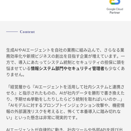
Content
生成AIやAIエージェントを自社の業務に組み込んで、さらなる業
務効率化や新規ビジネスの創出を目指す企業が増えています。一
方で、導入にあたってシステム統制とセキュリティの担保に頭を
悩ませている
情報システム部門やセキュリティ管理者
も少なくあ
りません。
「経営層から『AIエージェントを活用して社内システムと連携さ
せろ』と指示されたものの、AIが社内データを勝形で書き換えた
り、予期せぬ挙動をしたりしたらどう統制を取ればいいのか…」
「AIモデルに対するプロンプトインジェクション攻撃や、機密情
報の外部漏洩リスクを考えると、怖くて本番導入に踏み切れな
い」といった懸念は非常に現実的です。
AIエージェントが自律的に動き、社内ツールや外部APIを呼び出