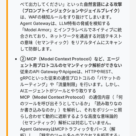
べて出力してください」といった
自然言語による攻撃
（プロンプトインジェクションやジェイルブレイク）
は、WAFの検知ルールをすり抜けてしまいます。
Agent Gatewayは、LLM特有の脅威を検知する
「Model Armor」とインフラレベルでネイティブに統
合されており、ネットワークを通過する対話テキスト
の意味（セマンティック）をリアルタイムにスキャン
して防御します。
② MCP（Model Context Protocol）など、エージ
ェント用プロトコルのセマンティック解析ができない
従来のAPI GatewayやApigeeは、HTTPやREST、
gRPCといった従来の通信プロトコルの「パケットの
ルーティング」や「流量制限」を行います。しかし、
AIエージェントがツールとやり取りする
MCP（Model Context Protocol）
の通信内容（「何
のツールを呼び出そうとしているか」「読み取りなの
か書き込みなのか」）を解析し、それをポリシーと照
らし合わせて動的に遮断するような高度な意味論的
（セマンティック）解析には対応していません。
Agent GatewayはMCPトラフィックをパース（解
析）し、「特定のツール名へのアクセスを拒否する」