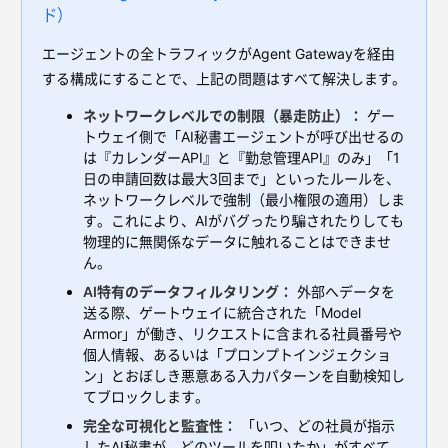
ド）
エージェントの全トラフィックがAgent Gatewayを経由
する構成にすることで、上記の問題はすべて解決します。
ネットワークレベルでの制限（暴走防止）：
ゲー
トウェイ側で「AI秘書エージェントが呼び出せるの
は『カレンダーAPI』と『勤怠管理API』のみ」「1
日の申請回数は最大3回まで」といったルールを、
ネットワークレベルで強制（最小権限の適用）しま
す。これにより、AIがバグったり騙されたりしても
物理的に無関係なデータに触れることはできませ
ん。
AI特有のデータフィルタリング：
外部へデータを
送る際、ゲートウェイに統合された「Model
Armor」が働き、リクエストに含まれる社員番号や
個人情報、あるいは「プロンプトインジェクショ
ン」とおぼしき悪意ある入力パターンを自動検知し
てブロックします。
完全な可視化と監査性：
「いつ、どの社員が指示
したAI秘書が、どのツールを叩いたか」がすべて