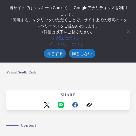
当サイトではクッキー（Cookie）、Googleアナリティクスを利用
します。
「同意する」をクリックいただくことで、サイト上での最高のエク
スペリエンスをご提供いたします。
※詳細は以下をご覧ください。
2017年12月14日
外部送信ポリシー
使ってる？コードエディタ『Visual Studio
プライバシーポリシー
Code』のススメ
同意する
同意しない
Visual Studio Code
SHARE
Content