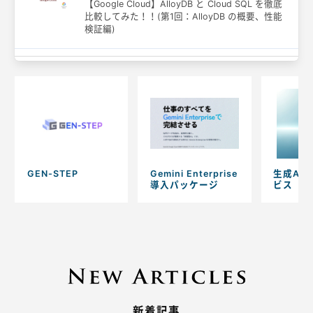
【Google Cloud】AlloyDB と Cloud SQL を徹底
比較してみた！！(第1回：AlloyDB の概要、性能
検証編)
GEN-STEP
Gemini Enterprise
生成AI
導入パッケージ
ビス
新着記事