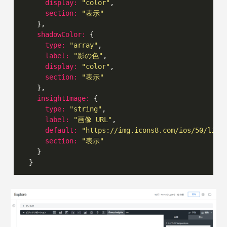
display:
"color"
,

section:
"表示"
    },

shadowColor:
 {

type:
"array"
,

label:
"影の色"
,

display:
"color"
,

section:
"表示"
    },

insightImage:
 {

type:
"string"
,

label:
"画像 URL"
,

default:
"https://img.icons8.com/ios/50/ligh
section:
"表示"
    }
