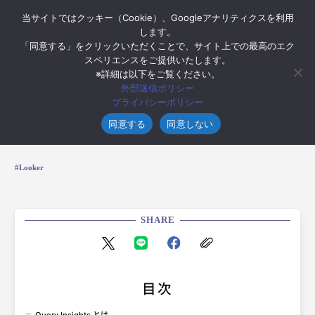
当サイトではクッキー（Cookie）、Googleアナリティクスを利用
します。
「同意する」をクリックいただくことで、サイト上での最高のエク
スペリエンスをご提供いたします。
※詳細は以下をご覧ください。
2025年6月5日
外部送信ポリシー
Looker の生成 AI 拡張機能 Query Insights
プライバシーポリシー
を試す
同意する
同意しない
Looker
SHARE
目次