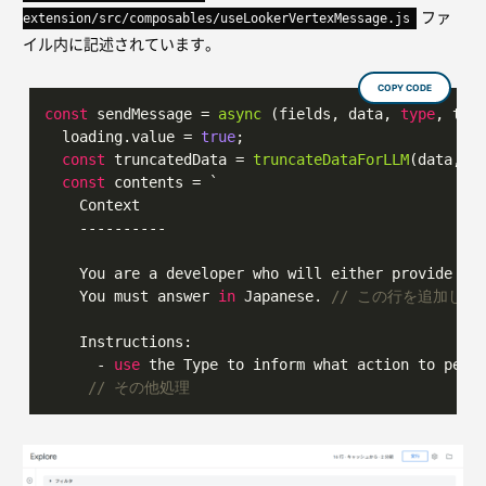
ファ
extension/src/composables/useLookerVertexMessage.js
イル内に記述されています。
COPY CODE
const
 sendMessage = 
async
 (fields, data, 
type
, temp
  loading.value = 
true
;

const
 truncatedData = 
truncateDataForLLM
(data, ma
const
 contents = `

    Context

    ----------

    You are a developer who will either provide a 
    You must answer 
in
 Japanese. 
// この行を追加しま
    Instructions:

      - 
use
 the Type to inform what action to perfo
// その他処理