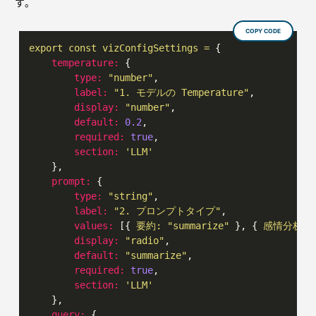
す。
COPY CODE
export
const
vizConfigSettings
=
 {

temperature:
 {

type:
"number"
,

label:
"1. モデルの Temperature"
,

display:
"number"
,

default:
0.2
,

required:
true
,

section:
'LLM'
    },

prompt:
 {

type:
"string"
,

label:
"2. プロンプトタイプ"
,

values:
 [{ 
要約:
"summarize"
 }, { 
感情分析:
display:
"radio"
,

default:
"summarize"
,

required:
true
,

section:
'LLM'
    },

query:
 {
