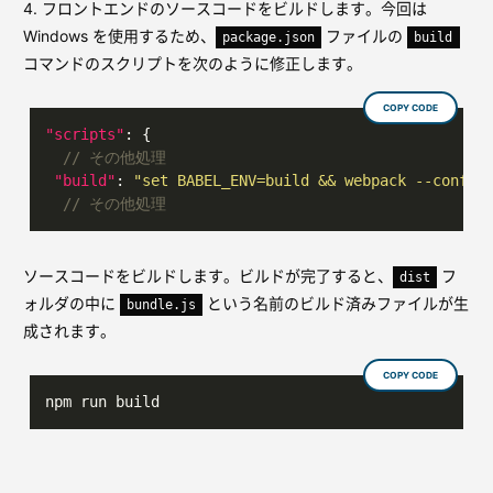
4. フロントエンドのソースコードをビルドします。今回は
Windows を使用するため、
ファイルの
package.json
build
コマンドのスクリプトを次のように修正します。
COPY CODE
"scripts"
:
{
// その他処理
"build"
:
"set BABEL_ENV=build && webpack --config
// その他処理
ソースコードをビルドします。ビルドが完了すると、
フ
dist
ォルダの中に
という名前のビルド済みファイルが生
bundle.js
成されます。
COPY CODE
npm run build