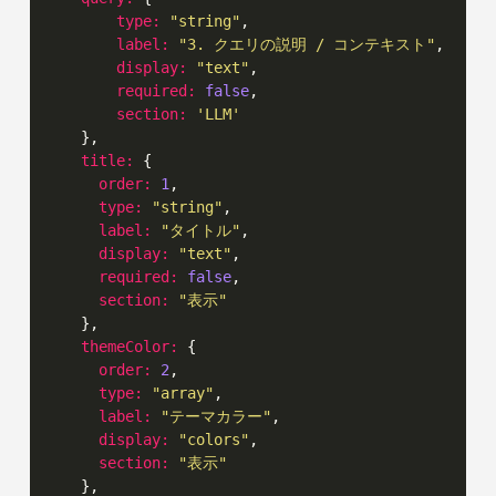
type:
"string"
,

label:
"3. クエリの説明 / コンテキスト"
,

display:
"text"
,

required:
false
,

section:
'LLM'
    },

title:
 {

order:
1
,

type:
"string"
,

label:
"タイトル"
,

display:
"text"
,

required:
false
,

section:
"表示"
    },

themeColor:
 {

order:
2
,

type:
"array"
,

label:
"テーマカラー"
,

display:
"colors"
,

section:
"表示"
    },
