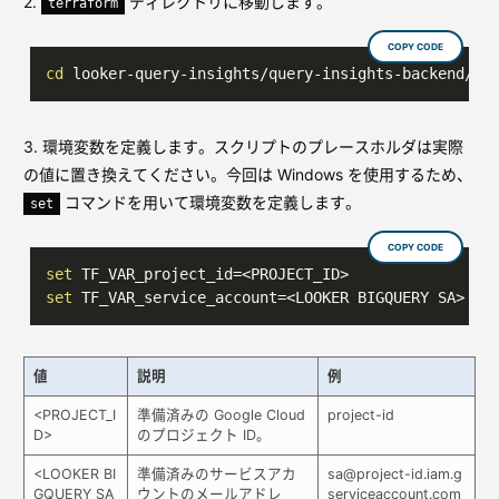
2.
ディレクトリに移動します。
terraform
COPY CODE
cd
 looker-query-insights/query-insights-backend/te
3. 環境変数を定義します。スクリプトのプレースホルダは実際
の値に置き換えてください。今回は Windows を使用するため、
コマンドを用いて環境変数を定義します。
set
COPY CODE
set
set
 TF_VAR_service_account=<LOOKER BIGQUERY SA>
値
説明
例
<PROJECT_I
準備済みの Google Cloud
project-id
D>
のプロジェクト ID。
<LOOKER BI
準備済みのサービスアカ
sa@project-id.iam.g
GQUERY SA
ウントのメールアドレ
serviceaccount.com