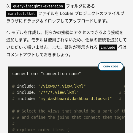
3.
フォルダにある
query-insights-extension
ファイルを Looker プロジェクトのファイルブ
manifest.lkml
ラウザにドラッグ＆ドロップしてアップロードします。
4. モデルを作成し、何らかの接続にアクセスできるよう接続を
追加します。モデルは使用されないため、任意の接続を追加して
いただいて構いません。また、警告が表示される
行は
include
コメントアウトしておきましょう。
COPY CODE
# 
include: 
"/views/*.view.lkml"
# i
# 
include: 
"/**/*.view.lkml"
# inc
# 
include: 
"my_dashboard.dashboard.lookml"
# inc
# 
# Select the views that should be a part of this
# 
# and define the joins that connect them togethe
#
# explore: order_items {