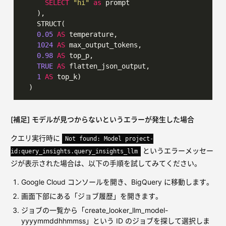
SELECT
"hi"
as
 prompt

    ),

    STRUCT(

0.05
AS
 temperature,

1024
AS
 max_output_tokens,

0.98
AS
 top_p,

TRUE
AS
 flatten_json_output,

1
AS
 top_k)

  )
[補足] モデルが見つからないというエラーが発生した場合
クエリ実行時に
Not found: Model project-
というエラーメッセー
id:query_insights.query_insights_llm
ジが表示された場合は、以下の手順を試してみてください。
Google Cloud コンソールを開き、BigQuery に移動します。
画面下部にある「ジョブ履歴」を開きます。
ジョブの一覧から「create_looker_llm_model-
yyyymmddhhmmss」という ID のジョブを探して選択しま