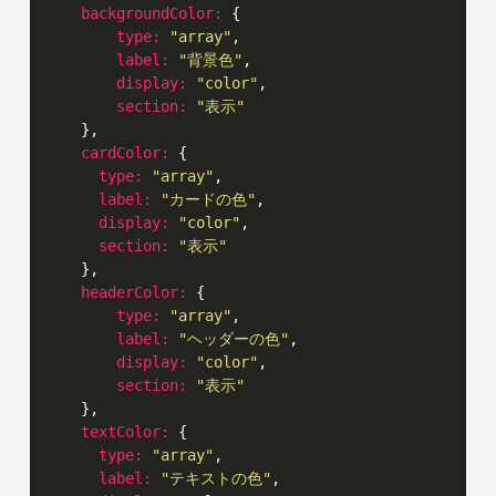
backgroundColor:
 {

type:
"array"
,

label:
"背景色"
,

display:
"color"
,

section:
"表示"
    },

cardColor:
 {

type:
"array"
,

label:
"カードの色"
,

display:
"color"
,

section:
"表示"
    },

headerColor:
 {

type:
"array"
,

label:
"ヘッダーの色"
,

display:
"color"
,

section:
"表示"
    },

textColor:
 {

type:
"array"
,

label:
"テキストの色"
,
