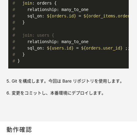
# 
join
: orders {
# 
    relationship: many_to_one
# 
    sql_on: 
${orders.id}
 = 
${order_items.order_i
# 
  }
#
#   join: users {
# 
    relationship: many_to_one
# 
    sql_on: 
${users.id}
 = 
${orders.user_id}
 ;;
# 
  }
# 
}
5. Git を構成します。今回は Bare リポジトリを使用します。
6. 変更をコミットし、本番環境にデプロイします。
動作確認