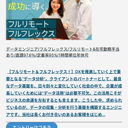
データエンジニア/フルフレックス/フルリモート&在宅勤務手当
あり/直請97.6％/定着率95%/1時間単位年休可
【フルリモート＆フルフレックス！】DXを推進していく上で重
要となる“データ分析”。クライアントのパートナーとして、最良
なデータ基盤を。日々刻々と変化していく社会の中で、企業が成
長していくためには“データ活用”は必要不可欠。この活用こそが
ビジネスの命運を左右するとも言えます。こうした中、求められ
ているのが、データの収集・分析を行う基盤を構築するエンジニ
アです。当社は長くお付き合いのあるお客様をはじめ…
エントリーはコチラ