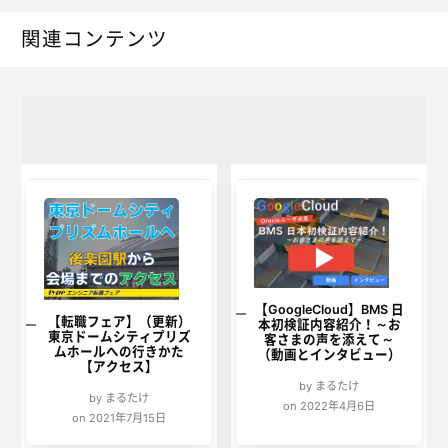
関連コンテンツ
【GoogleCloud】BMS 日
【転職フェア】（更新）
本初検証内容紹介！～お
東京ドームシティプリズ
客さまの声を添えて～
ムホールへの行きかた
（動画とインタビュー）
【アクセス】
by まるたけ
by まるたけ
on 2022年4月6日
on 2021年7月15日