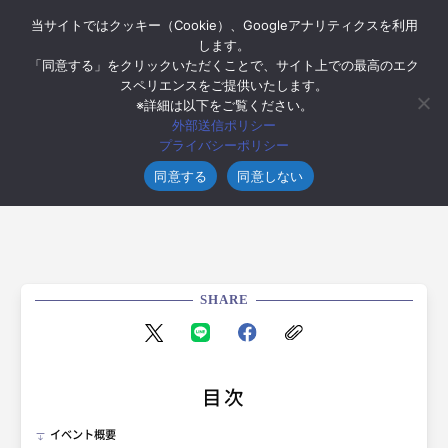
当サイトではクッキー（Cookie）、Googleアナリティクスを利用
します。
「同意する」をクリックいただくことで、サイト上での最高のエク
スペリエンスをご提供いたします。
※詳細は以下をご覧ください。
2022年7月12日
外部送信ポリシー
【告知】typeエンジニア転職フェアに出展
プライバシーポリシー
します（2022/7/16）
同意する
同意しない
SHARE
目次
イベント概要