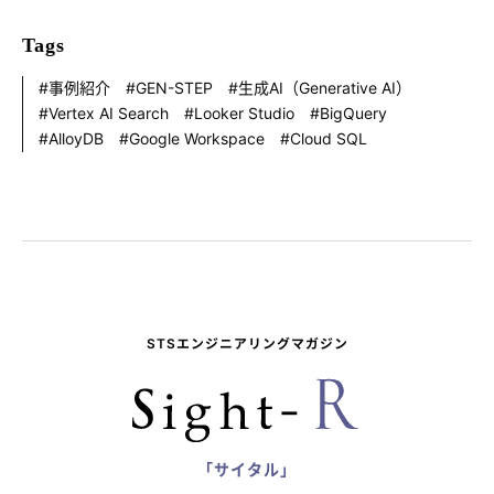
Tags
事例紹介
GEN-STEP
生成AI（Generative AI）
Vertex AI Search
Looker Studio
BigQuery
AlloyDB
Google Workspace
Cloud SQL
STSエンジニアリングマガジン
「サイタル」