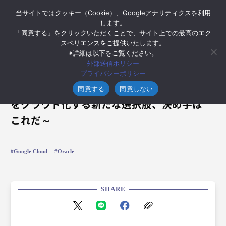
当サイトではクッキー（Cookie）、Googleアナリティクスを利用
します。
「同意する」をクリックいただくことで、サイト上での最高のエク
スペリエンスをご提供いたします。
※詳細は以下をご覧ください。
2025年8月1日
外部送信ポリシー
【Google Cloud】対談記事掲載のお知ら
プライバシーポリシー
せ ～オンプレミスの「Oracle Database」
同意する
同意しない
をクラウド化する新たな選択肢、決め手は
これだ～
Google Cloud
Oracle
SHARE