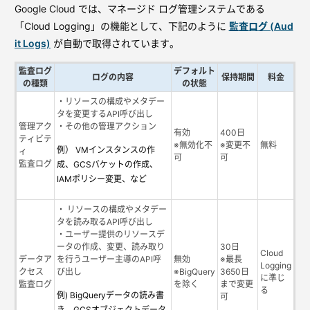
Google Cloud では、マネージド ログ管理システムである
「Cloud Logging」の機能として、下記のように
監査ログ (Aud
it Logs)
が自動で取得されています。
監査ログ
デフォルト
ログの内容
保持期間
料金
の種類
の状態
・リソースの構成やメタデー
タを変更するAPI呼び出し
管理アク
・その他の管理アクション
有効
400日
ティビテ
※無効化不
※変更不
無料
例） VMインスタンスの作
ィ
可
可
監査ログ
成、GCSバケットの作成、
IAMポリシー変更、など
・ リソースの構成やメタデー
タを読み取るAPI呼び出し
・ユーザー提供のリソースデ
ータの作成、変更、読み取り
30日
Cloud
データア
を行うユーザー主導のAPI呼
無効
※最長
Logging
クセス
び出し
※BigQuery
3650日
に準じ
監査ログ
を除く
まで変更
る
例) BigQueryデータの読み書
可
き、GCSオブジェクトデータ