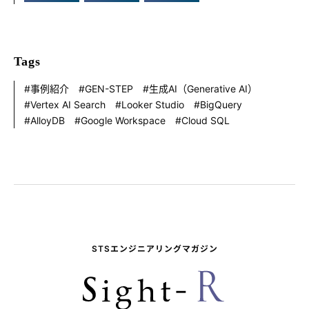
Tags
事例紹介
GEN-STEP
生成AI（Generative AI）
Vertex AI Search
Looker Studio
BigQuery
AlloyDB
Google Workspace
Cloud SQL
STSエンジニアリングマガジン