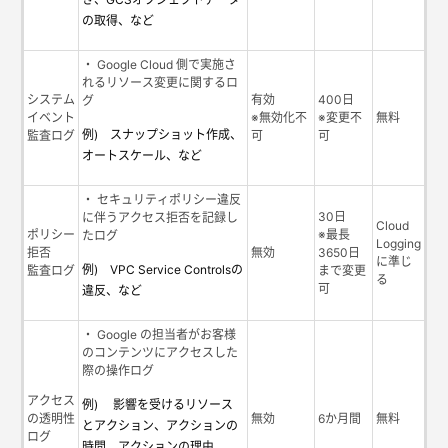
の取得、など
・ Google Cloud 側で実施さ
れるリソース変更に関するロ
システム
有効
400日
グ
イベント
※無効化不
※変更不
無料
例) スナップショット作成、
監査ログ
可
可
オートスケール、など
・ セキュリティポリシー違反
30日
に伴うアクセス拒否を記録し
Cloud
ポリシー
※最長
たログ
Logging
拒否
無効
3650日
に準じ
例) VPC Service Controlsの
監査ログ
まで変更
る
可
違反、など
・ Google の担当者がお客様
のコンテンツにアクセスした
際の操作ログ
アクセス
例) 影響を受けるリソース
の透明性
無効
6か月間
無料
とアクション、アクションの
ログ
時間、アクションの理由、