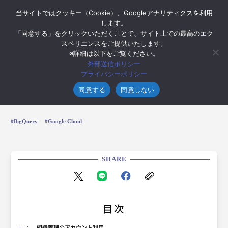
当サイトではクッキー（Cookie）、Googleアナリティクスを利用
します。
「同意する」をクリックいただくことで、サイト上での最高のエク
スペリエンスをご提供いたします。
※詳細は以下をご覧ください。
2025年8月13日
外部送信ポリシー
【Google Cloud】今から始める！データ
プライバシーポリシー
分析基盤セキュリティ強化
同意する
同意しない
BigQuery
Google Cloud
SHARE
目次