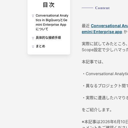
目次
Content
Conversational Analy
tics in BigQueryとGe
mini Enterprise App
最近
Conversational Ana
について
emini Enterprise app
か
具体的な接続手順
実際に試してみたところ、
まとめ
Scope設定で少しハマ
本記事では、
・Conversational Analyt
・異なるプロジェクト間でD
・実際に遭遇したハマり
をご紹介します。
※本記事は2026年6月
ュメントをご確認くださ