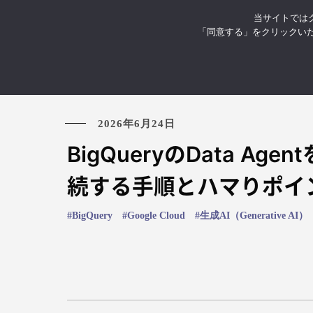
当サイトではク
お知らせ
イベント・セミナ
「同意する」をクリックい
2026年6月24日
BigQueryのData Agent
続する手順とハマりポイ
BigQuery
Google Cloud
生成AI（Generative AI）