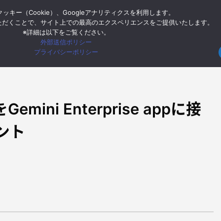
ッキー（Cookie）、Googleアナリティクスを利用します。
ー
Google Cloud
Google Workspace
モバイル
イン
ただくことで、サイト上での最高のエクスペリエンスをご提供いたします。
※詳細は以下をご覧ください。
外部送信ポリシー
HOME
Google Cloud
BigQueryのData A
プライバシーポリシー
をGemini Enterprise appに接
ント