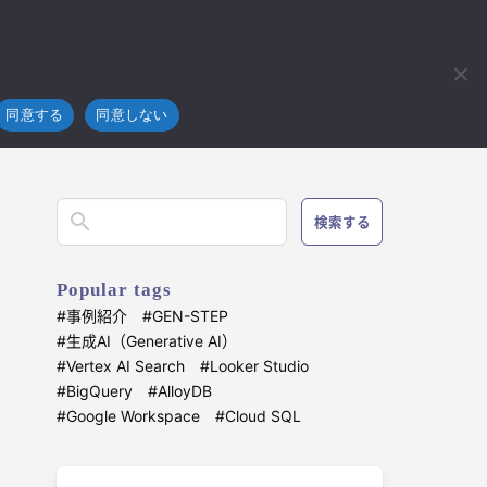
フラ
技術開発
ブログ
お問い合わせ
4koma
gentをGemini Enterprise appに接続する手順とハマりポイント
同意する
同意しない
検索する
Popular tags
事例紹介
GEN-STEP
生成AI（Generative AI）
Vertex AI Search
Looker Studio
BigQuery
AlloyDB
Google Workspace
Cloud SQL