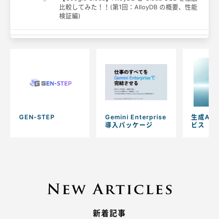
比較してみた！！(第1回：AlloyDB の概要、性能
検証編)
GEN-STEP
Gemini Enterprise
生成AI
導入パッケージ
ビス
新着記事