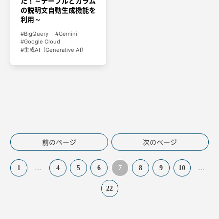
た！～テーブルとカラム
の説明文自動生成機能を
利用～
BigQuery
Gemini
Google Cloud
生成AI（Generative AI）
前のページ
次のページ
1
…
4
5
6
7
8
9
10
…
22