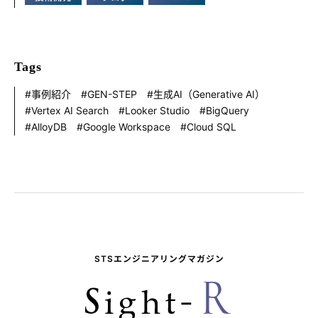
Tags
事例紹介
GEN-STEP
生成AI（Generative AI）
Vertex AI Search
Looker Studio
BigQuery
AlloyDB
Google Workspace
Cloud SQL
STSエンジニアリングマガジン