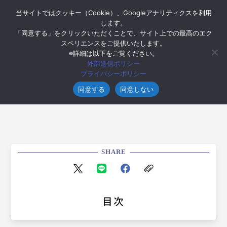
当サイトではクッキー（Cookie）、Googleアナリティクスを利用
します。
「同意する」をクリックいただくことで、サイト上での最高のエク
スペリエンスをご提供いたします。
※詳細は以下をご覧ください。
2019年8月20日
外部送信ポリシー
【4コマ漫画】SEひつじは定時退社の夢を
プライバシーポリシー
見る ～RGB～
同意する
同意しない
SHARE
目次