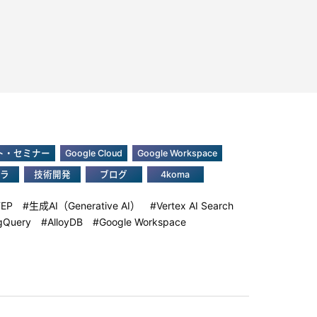
ト・セミナー
Google Cloud
Google Workspace
ラ
技術開発
ブログ
4koma
TEP
生成AI（Generative AI）
Vertex AI Search
gQuery
AlloyDB
Google Workspace