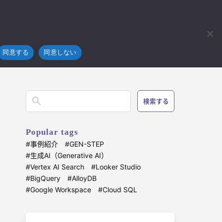
フラ
技術開発
ブログ
お問い合わせ
4koma
画】SEひつじは定時退社の夢を見る ～すみませんでした～
同意する
同意しない
検索する
Popular tags
事例紹介
GEN-STEP
生成AI（Generative AI）
Vertex AI Search
Looker Studio
BigQuery
AlloyDB
Google Workspace
Cloud SQL