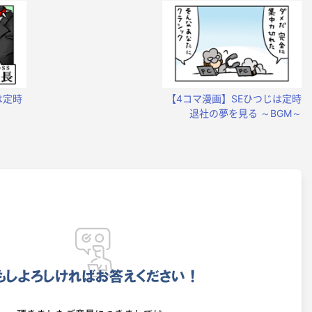
は定時
【4コマ漫画】SEひつじは定時
退社の夢を見る ～BGM～