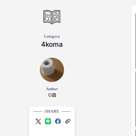
Category
4koma
Author
○田
SHARE