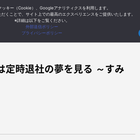
ッキー（Cookie）、Googleアナリティクスを利用します。
ー
Google Cloud
Google Workspace
モバイル
イン
ただくことで、サイト上での最高のエクスペリエンスをご提供いたします。
※詳細は以下をご覧ください。
外部送信ポリシー
HOME
4koma
【4コマ漫
プライバシーポリシー
は定時退社の夢を見る ～すみ