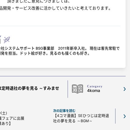
頂きましたご意見につきましては、
品開発・サービス改善に活かしていきたいと考えております。
r
田
社システムサポート BSG事業部 2011年新卒入社。 現在は客先常駐で
開発を担当。ドット絵が好き。見るのも描くのも好き。
Category
は定時退社の夢を見る ～すみませ
4koma
次の記事を読む
9(土)
【4コマ漫画】SEひつじは定時退
転職フェアに出展
社の夢を見る ～BGM～
績あり】