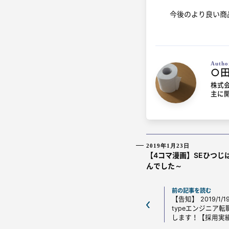
今後のより良い商
Autho
○
株式会
主に
2019年1月23日
【4コマ漫画】SEひつじ
んでした～
前の記事を読む
【告知】 2019/1/1
typeエンジニア
します！【採用実