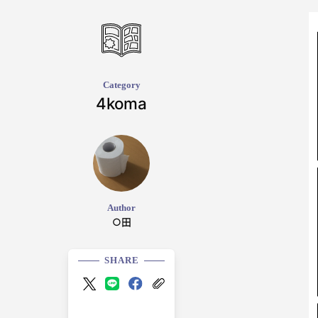
Category
4koma
Author
○田
SHARE