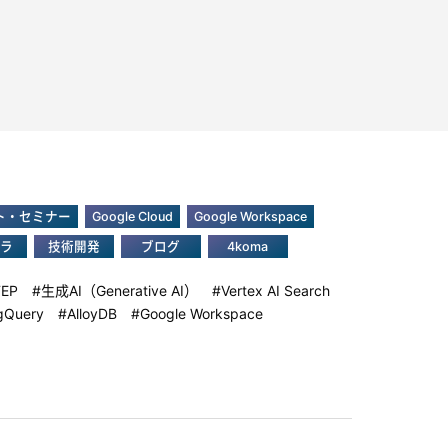
ト・セミナー
Google Cloud
Google Workspace
ラ
技術開発
ブログ
4koma
TEP
生成AI（Generative AI）
Vertex AI Search
gQuery
AlloyDB
Google Workspace