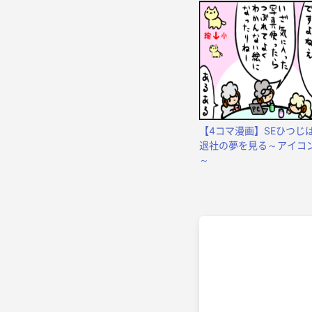
【4コマ漫画】SEひつじ
退社の夢を見る～アイコ
～