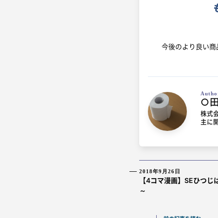
今後のより良い商
Autho
○
株式会
主に
2018年9月26日
【4コマ漫画】SEひつじ
～