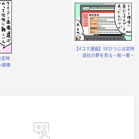
【4コマ漫画】SEひつじは定時
退社の夢を見る～紙一重～
は定時
ン画像