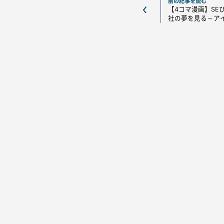
前の記事を読む
【4コマ漫画】SE
社の夢を見る～ア