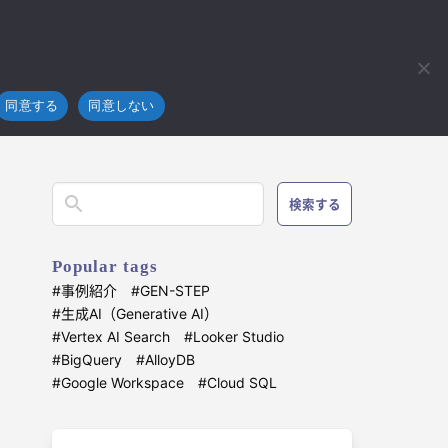
フラ
技術開発
ブログ
お問い合わせ
4koma
【4コマ漫画】SEひつじは定時退社の夢を見る～正味な話～
同意する
同意しない
検索する
Popular tags
事例紹介
GEN-STEP
生成AI（Generative AI）
Vertex AI Search
Looker Studio
BigQuery
AlloyDB
Google Workspace
Cloud SQL