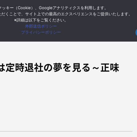
ッキー（Cookie）、Googleアナリティクスを利用します。
ー
Google Cloud
Google Workspace
モバイル
イン
ただくことで、サイト上での最高のエクスペリエンスをご提供いたします。
※詳細は以下をご覧ください。
外部送信ポリシー
HOME
4koma
プライバシーポリシー
じは定時退社の夢を見る～正味