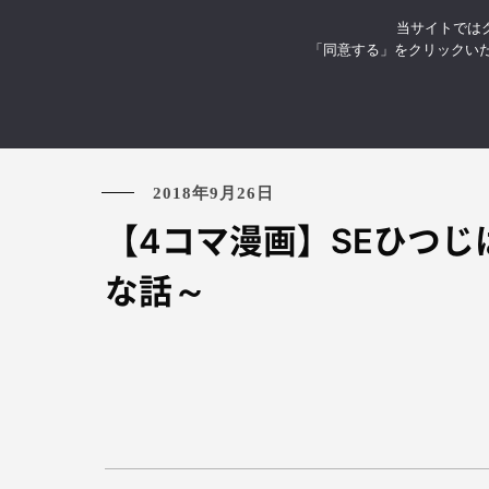
当サイトではク
お知らせ
イベント・セミナ
「同意する」をクリックい
2018年9月26日
【4コマ漫画】SEひつ
な話～