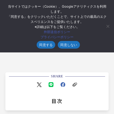
当サイトではクッキー（Cookie）、Googleアナリティクスを利用
します。
「同意する」をクリックいただくことで、サイト上での最高のエク
スペリエンスをご提供いたします。
※詳細は以下をご覧ください。
2017年8月24日
外部送信ポリシー
【4コマ漫画】SEひつじは定時退社の夢を
プライバシーポリシー
見る～仮想墓参り～
同意する
同意しない
SHARE
目次