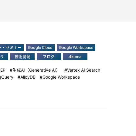
ト・セミナー
Google Cloud
Google Workspace
ラ
技術開発
ブログ
4koma
TEP
生成AI（Generative AI）
Vertex AI Search
gQuery
AlloyDB
Google Workspace