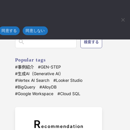
フラ
技術開発
ブログ
お問い合わせ
4koma
同意する
同意しない
検索する
Popular tags
事例紹介
GEN-STEP
生成AI（Generative AI）
Vertex AI Search
Looker Studio
BigQuery
AlloyDB
Google Workspace
Cloud SQL
R
ecommendation