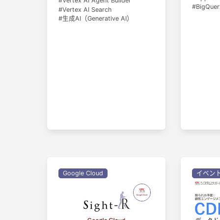
Vertex AI Agent Builder
BigQuer
Vertex AI Search
生成AI（Generative AI）
Google Cloud
イベン