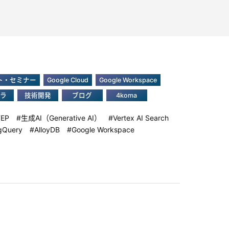
ト・セミナー
Google Cloud
Google Workspace
ラ
技術開発
ブログ
4koma
TEP
生成AI（Generative AI）
Vertex AI Search
gQuery
AlloyDB
Google Workspace