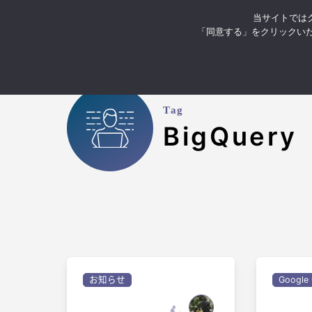
当サイトではク
お知らせ
イベント・セミナ
「同意する」をクリックい
Tag
BigQuery
お知らせ
Google 