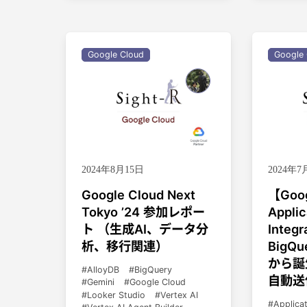
Google Cloud
Google 
2024年8月15日
2024年7
Google Cloud Next
【Goog
Tokyo ’24 参加レポー
Applic
ト （生成AI、データ分
Integ
析、移行関連）
BigQ
から誕
AlloyDB
BigQuery
自動送
Gemini
Google Cloud
Looker Studio
Vertex AI
Applicat