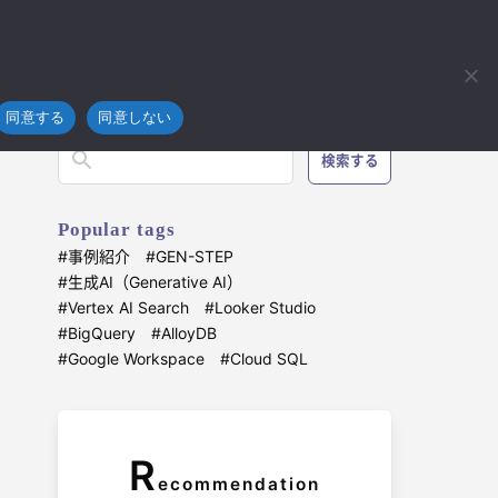
フラ
技術開発
ブログ
お問い合わせ
4koma
同意する
同意しない
検索する
Popular tags
事例紹介
GEN-STEP
生成AI（Generative AI）
Vertex AI Search
Looker Studio
BigQuery
AlloyDB
Google Workspace
Cloud SQL
R
ecommendation