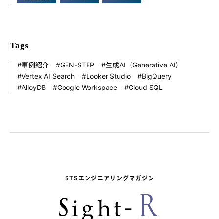
Tags
事例紹介
GEN-STEP
生成AI（Generative AI）
Vertex AI Search
Looker Studio
BigQuery
AlloyDB
Google Workspace
Cloud SQL
STSエンジニアリングマガジン