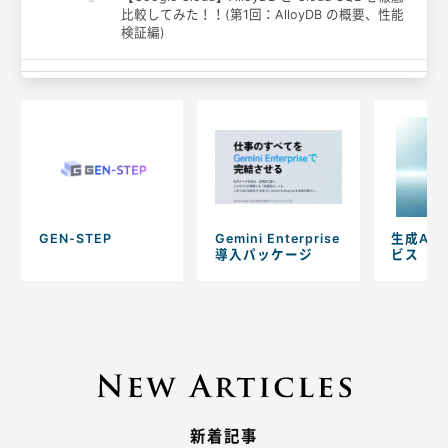
比較してみた！！(第1回：AlloyDB の概要、性能
検証編)
GEN-STEP
Gemini Enterprise
生成AI
導入パッケージ
ビス
新着記事